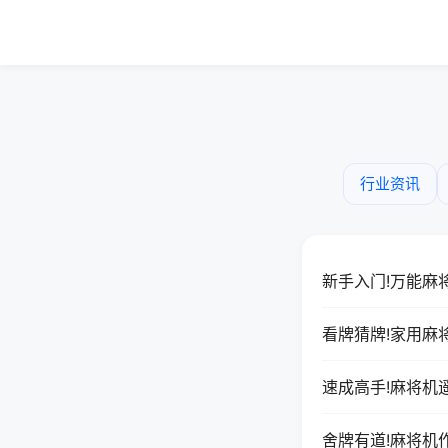
行业资讯
新手入门!万能麻
看牌猜牌!家用麻
速成高手!麻将机
舍牌有道!麻将机