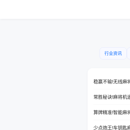
行业资讯
稳赢不输!无线麻
常胜秘诀!麻将机
算牌精准!智能麻
少点炮王!车钥匙