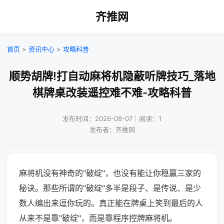
齐推网
首页
>
资讯中心
>
攻略科普
顺势胡牌!打自动麻将机隐蔽听牌技巧_落地
棋牌桌改装遥控难不难-攻略科普
发布时间：2026-08-07｜阅读：1
发布者：齐推网
麻将机没有神奇的"破绽"，也没有能让你稳赢三家的
秘诀。那些所谓的"破绽"多半是段子、是传说、是少
数人编出来逗你玩的。真正能在牌桌上笑到最后的人
从来不是靠"破绽"，而是靠程序控牌麻将机。