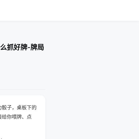
么抓好牌-牌局
力骰子，桌板下的
接给你喂牌、点