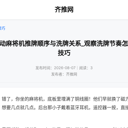
齐推网
技巧
自动麻将机推牌顺序与洗牌关系_观察洗牌节奏怎
技巧
发布时间：2026-08-07｜阅读：3
发布者：齐推网
？错了，你坐的麻将机，底板里埋满了铜线圈！他们早就换了磁
，想要几点就几点。后台那小子戴着蓝牙耳机，遥控器一按，直