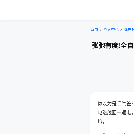
首页
>
资讯中心
>
牌局
张弛有度!全
你以为是手气差
电磁线圈一通电
炮。