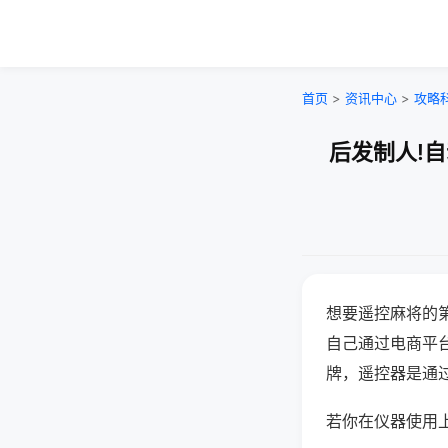
首页
>
资讯中心
>
攻略
后发制人!
想要遥控麻将的
自己通过电商平
牌，遥控器是通
若你在仪器使用上