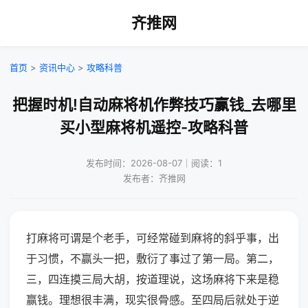
齐推网
首页
>
资讯中心
>
攻略科普
把握时机!自动麻将机作弊技巧赢钱_去哪里
买小型麻将机遥控-攻略科普
发布时间：2026-08-07｜阅读：1
发布者：齐推网
打麻将可谓是个老手，可经常碰到麻将的斜乎事，出
于习惯，不赢头一把，敷衍了事过了第一局。第二，
三，四连摸三局大胡，按道理说，这场麻将下来是稳
赢钱。理想很丰满，现实很骨感。至四局后就处于逆