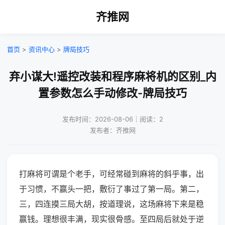
齐推网
首页
>
资讯中心
>
牌局技巧
弃小谋大!遥控改装和程序麻将机的区别_内
置参数怎么手动修改-牌局技巧
发布时间：2026-08-06｜阅读：2
发布者：齐推网
打麻将可谓是个老手，可经常碰到麻将的斜乎事，出
于习惯，不赢头一把，敷衍了事过了第一局。第二，
三，四连摸三局大胡，按道理说，这场麻将下来是稳
赢钱。理想很丰满，现实很骨感。至四局后就处于逆