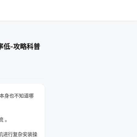
率低-攻略科普
器本身也不知道哪
。
流 。
机进行复杂安装操