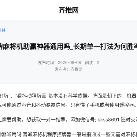
齐推网
科普
牌麻将机助赢神器通用吗_长期单一打法为何胜
发布时间：2026-08-08｜阅读：2
发布者：齐推网
好牌"、"看抖动猜牌面"基本没有科学依据。牌面是朝下的，机
么可能通过声音和抖动暴露信息。只有懂了手机或者使用遥控器
需要帮助，想获取一对一指导，添加微信号; kkss8691 随时交
神器通用吗;普通麻将机程序控牌器一般是指通过一些无需对麻将