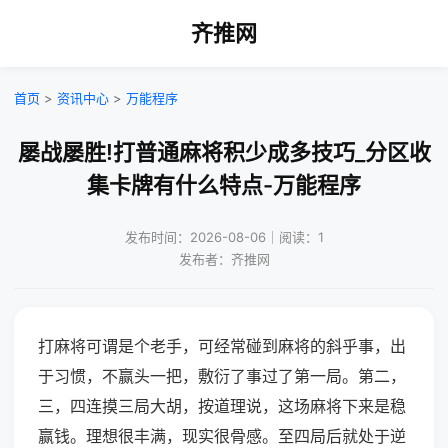
齐推网
首页
>
资讯中心
>
万能程序
屡战屡胜!打普通麻将积少成多技巧_分区收
集卡牌有什么特点-万能程序
发布时间：2026-08-06｜阅读：1
发布者：齐推网
打麻将可谓是个老手，可经常碰到麻将的斜乎事，出
于习惯，不赢头一把，敷衍了事过了第一局。第二，
三，四连摸三局大胡，按道理说，这场麻将下来是稳
赢钱。理想很丰满，现实很骨感。至四局后就处于逆