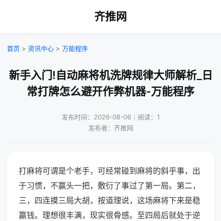
齐推网
首页
>
资讯中心
>
万能程序
新手入门!自动麻将机洗牌规律大师解析_日
常打牌怎么避开作弊机器-万能程序
发布时间：2026-08-06｜阅读：1
发布者：齐推网
打麻将可谓是个老手，可经常碰到麻将的斜乎事，出
于习惯，不赢头一把，敷衍了事过了第一局。第二，
三，四连摸三局大胡，按道理说，这场麻将下来是稳
赢钱。理想很丰满，现实很骨感。至四局后就处于逆