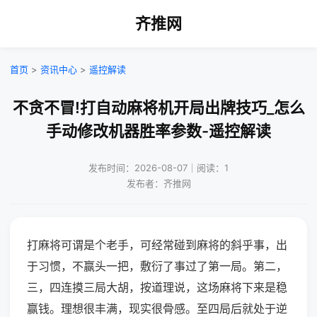
齐推网
首页
>
资讯中心
>
遥控解读
不贪不冒!打自动麻将机开局出牌技巧_怎么
手动修改机器胜率参数-遥控解读
发布时间：2026-08-07｜阅读：1
发布者：齐推网
打麻将可谓是个老手，可经常碰到麻将的斜乎事，出
于习惯，不赢头一把，敷衍了事过了第一局。第二，
三，四连摸三局大胡，按道理说，这场麻将下来是稳
赢钱。理想很丰满，现实很骨感。至四局后就处于逆