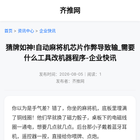
齐推网
首页
>
资讯中心
>
企业快讯
猜牌如神!自动麻将机芯片作弊导致输_需要
什么工具改机器程序-企业快讯
发布时间：2026-08-05｜阅读：1
发布者：齐推网
你以为是手气差？错了，你坐的麻将机，底板里埋满
了铜线圈！他们早就换了磁力骰子，桌板下的电磁线
圈一通电，想要几点就几点。后台那小子戴着蓝牙耳
机，遥控器一按，直接给你喂牌、点炮。