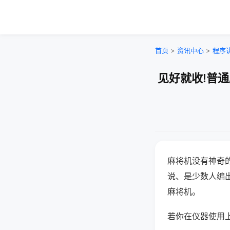
首页
>
资讯中心
>
程序
见好就收!普
麻将机没有神奇的
说、是少数人编
麻将机。
若你在仪器使用上