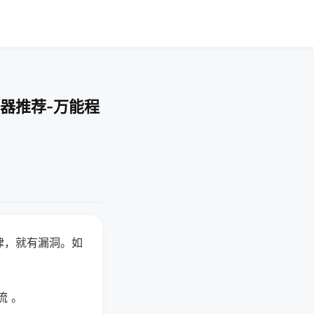
器推荐-万能程
律，就有漏洞。如
流 。