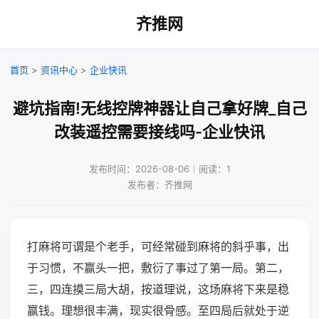
齐推网
首页
>
资讯中心
>
企业快讯
避坑指南!无线控牌神器让自己拿好牌_自己
改装遥控需要接线吗-企业快讯
发布时间：2026-08-06｜阅读：1
发布者：齐推网
打麻将可谓是个老手，可经常碰到麻将的斜乎事，出
于习惯，不赢头一把，敷衍了事过了第一局。第二，
三，四连摸三局大胡，按道理说，这场麻将下来是稳
赢钱。理想很丰满，现实很骨感。至四局后就处于逆