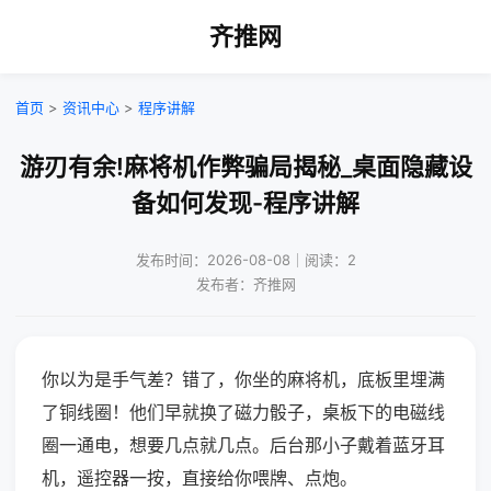
齐推网
首页
>
资讯中心
>
程序讲解
游刃有余!麻将机作弊骗局揭秘_桌面隐藏设
备如何发现-程序讲解
发布时间：2026-08-08｜阅读：2
发布者：齐推网
你以为是手气差？错了，你坐的麻将机，底板里埋满
了铜线圈！他们早就换了磁力骰子，桌板下的电磁线
圈一通电，想要几点就几点。后台那小子戴着蓝牙耳
机，遥控器一按，直接给你喂牌、点炮。