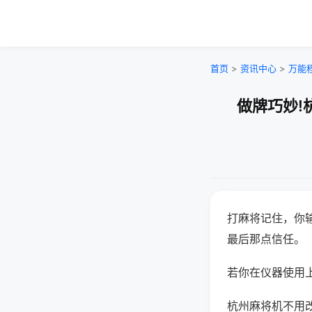
首页
>
资讯中心
>
万能
做牌巧妙!
打麻将记住，你
最后那点信任。
若你在仪器使用上
杭州麻将机不用